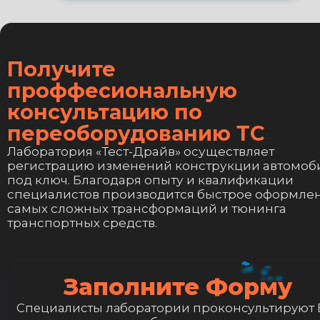
10. Установка рулевого
демпфера.
Получите
Его задача гасить вибрации и резкие удары
проффесиональную
рулевому механизму. Чаще всего
консультацию по
устанавливают на внедорожниках.
переоборудованию ТС
11. Монтаж защитных дуг в
Лаборатория «Тест-Драйв» осуществляет
регистрацию изменений конструкции автомоб
передний и задний бампер, а
под ключ. Благодаря опыту и квалификации
также в бортовой кузов.
специалистов производится быстрое оформле
самых сложных трансформаций и тюнинга
12. Установка кронштейна
транспортных средств.
крепления запасного колеса.
13. Установка силового бампера
Заполните Форму
Специалисты лаборатории проконсультируют 
Силовой бампер – неотъемлемый атрибут